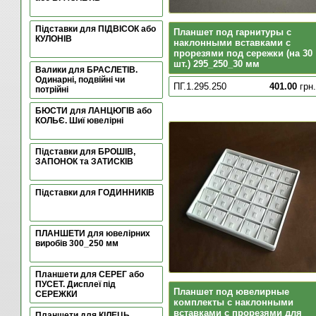
Підставки для ПІДВІСОК або
Планшет под гарнитуры с
КУЛОНІВ
наклонными вставками с
прорезями под сережки (на 30
шт.) 295_250_30 мм
Валики для БРАСЛЕТІВ.
Одинарні, подвійні чи
ПГ.1.295.250
401.00
грн.
потрійні
БЮСТИ для ЛАНЦЮГІВ або
КОЛЬЄ. Шиї ювелірні
Підставки для БРОШІВ,
ЗАПОНОК та ЗАТИСКІВ
Підставки для ГОДИННИКІВ
ПЛАНШЕТИ для ювелірних
виробів 300_250 мм
Планшети для СЕРЕГ або
ПУСЕТ. Дисплеї під
Планшет под ювелирные
СЕРЕЖКИ
комплекты с наклонными
вставками с прорезями для
Планшети для КІЛЕЦЬ.