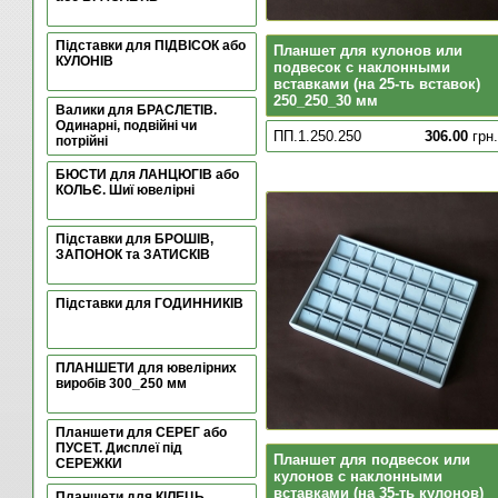
Підставки для ПІДВІСОК або
Планшет для кулонов или
КУЛОНІВ
подвесок с наклонными
вставками (на 25-ть вставок)
250_250_30 мм
Валики для БРАСЛЕТІВ.
Одинарні, подвійні чи
ПП.1.250.250
306.00
грн.
потрійні
БЮСТИ для ЛАНЦЮГІВ або
КОЛЬЄ. Шиї ювелірні
Підставки для БРОШІВ,
ЗАПОНОК та ЗАТИСКІВ
Підставки для ГОДИННИКІВ
ПЛАНШЕТИ для ювелірних
виробів 300_250 мм
Планшети для СЕРЕГ або
ПУСЕТ. Дисплеї під
Планшет для подвесок или
СЕРЕЖКИ
кулонов с наклонными
вставками (на 35-ть кулонов)
Планшети для КІЛЕЦЬ.